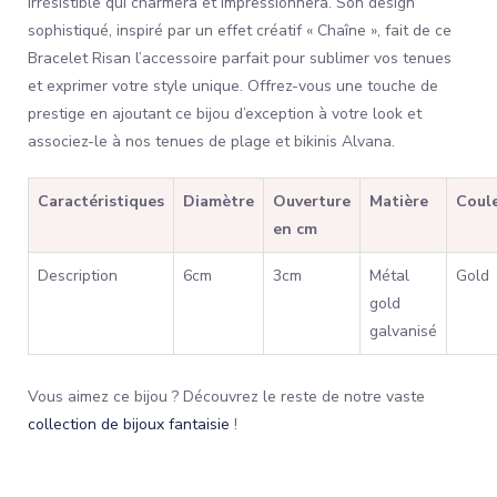
irrésistible qui charmera et impressionnera. Son design
sophistiqué, inspiré par un effet créatif « Chaîne », fait de ce
Bracelet Risan l’accessoire parfait pour sublimer vos tenues
et exprimer votre style unique. Offrez-vous une touche de
prestige en ajoutant ce bijou d’exception à votre look et
associez-le à nos tenues de plage et bikinis Alvana.
Caractéristiques
Diamètre
Ouverture
Matière
Coul
en cm
Description
6cm
3cm
Métal
Gold
gold
galvanisé
Vous aimez ce bijou ? Découvrez le reste de notre vaste
collection de bijoux fantaisie
!