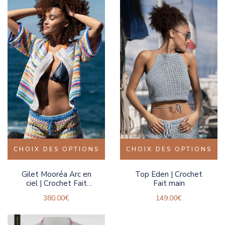
CHOIX DES OPTIONS
CHOIX DES OPTIONS
Gilet Mooréa Arc en
Top Eden | Crochet
ciel | Crochet Fait
Fait main
main
380.00
€
149.00
€