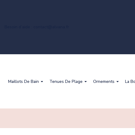
Besoin d’aide : contact@alvana.fr
Maillots De Bain
Tenues De Plage
Ornements
La B