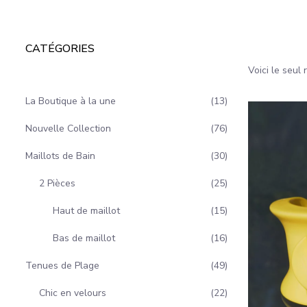
CATÉGORIES
Voici le seul 
La Boutique à la une
13
Nouvelle Collection
76
Maillots de Bain
30
2 Pièces
25
Haut de maillot
15
Bas de maillot
16
Tenues de Plage
49
Chic en velours
22