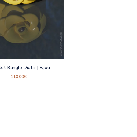
let Bangle Diotis | Bijou
110.00
€