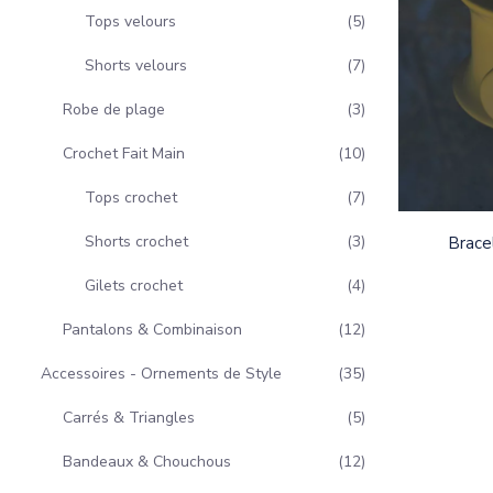
Tops velours
5
Shorts velours
7
Robe de plage
3
Crochet Fait Main
10
Tops crochet
7
Shorts crochet
3
Brace
Gilets crochet
4
Pantalons & Combinaison
12
Accessoires - Ornements de Style
35
Carrés & Triangles
5
Bandeaux & Chouchous
12