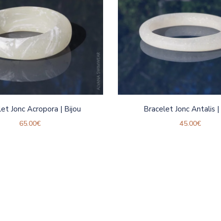
et Jonc Acropora | Bijou
Bracelet Jonc Antalis |
65.00
€
45.00
€