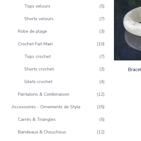
Tops velours
5
Shorts velours
7
Robe de plage
3
Crochet Fait Main
10
Tops crochet
7
Shorts crochet
3
Bracel
Gilets crochet
4
Pantalons & Combinaison
12
Accessoires - Ornements de Style
35
Carrés & Triangles
5
Bandeaux & Chouchous
12