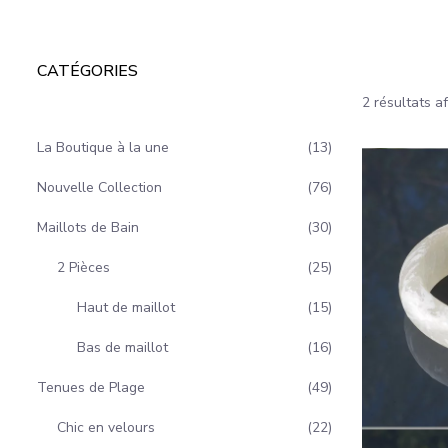
CATÉGORIES
2 résultats a
La Boutique à la une
13
Nouvelle Collection
76
Maillots de Bain
30
2 Pièces
25
Haut de maillot
15
Bas de maillot
16
Tenues de Plage
49
Chic en velours
22