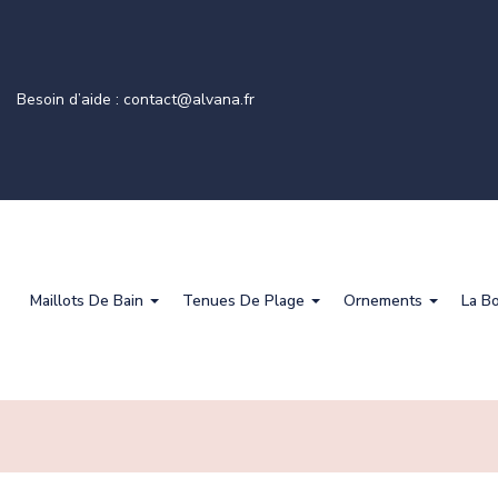
Besoin d’aide : contact@alvana.fr
Maillots De Bain
Tenues De Plage
Ornements
La B