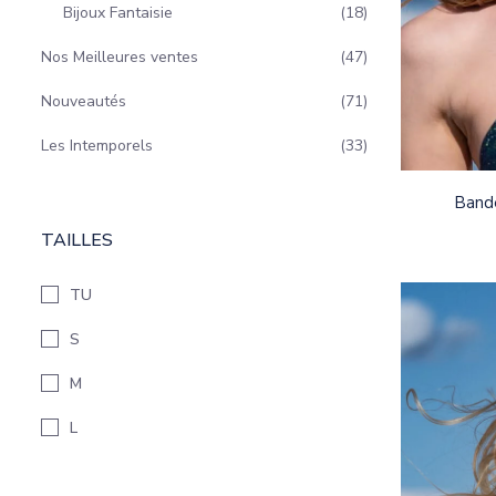
Bijoux Fantaisie
18
Nos Meilleures ventes
47
Nouveautés
71
Les Intemporels
33
Bande
TAILLES
TU
S
M
L