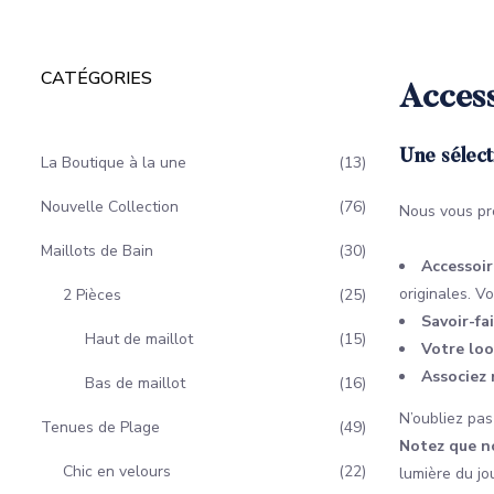
CATÉGORIES
Access
Une sélect
La Boutique à la une
13
Nouvelle Collection
76
Nous vous p
Maillots de Bain
30
Accessoir
originales. V
2 Pièces
25
Savoir-fa
Haut de maillot
15
Votre loo
Associez 
Bas de maillot
16
N’oubliez pa
Tenues de Plage
49
Notez que n
Chic en velours
22
lumière du jou