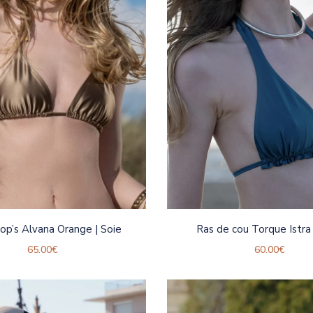
op’s Alvana Orange | Soie
Ras de cou Torque Istra 
65.00
€
60.00
€