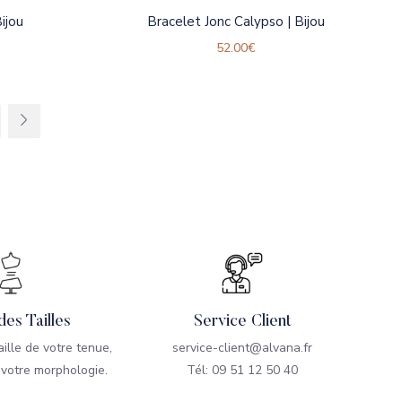
ijou
Bracelet Jonc Calypso | Bijou
52.00
€
des Tailles
Service Client
taille de votre tenue,
service-client@alvana.fr
 votre morphologie.
Tél: 09 51 12 50 40