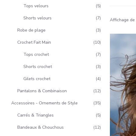
Tops velours
5
Shorts velours
7
Affichage de 
Robe de plage
3
Crochet Fait Main
10
Tops crochet
7
Shorts crochet
3
Gilets crochet
4
Pantalons & Combinaison
12
Accessoires - Ornements de Style
35
Carrés & Triangles
5
Bandeaux & Chouchous
12