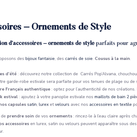
oires – Ornements de Style
ion d’accessoires – ornements de style
parfaits pour ag
roposons des
bijoux fantaisie
, des
carrés de soie
.
Cousus à la main
.
es d’été
: découvrez notre collection de Carrés Pop’Alvana, choucho
otre garde-robe estivale sera parfaite pour vos tenues de plage ou de 
ire Français authentique
: optez pour l’authenticité de nos créations
k estival
: ajoutez à votre panoplie estivale nos
maillots de bain 2 pi
nos capsules
satin
,
lurex
et
velours
avec nos
accessoires en textile
po
s de
prendre soin
de vos
ornements
: rincez-le à l’eau claire après ch
os accessoires
en lurex, satin ou velours peuvent apparaître sous des 
r.