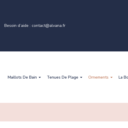
Besoin d’aide : contact@alvana.fr
Maillots De Bain
Tenues De Plage
Ornements
La B