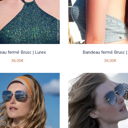
au fermé Brusc | Lurex
Bandeau fermé Brusc | 
36.00
€
36.00
€