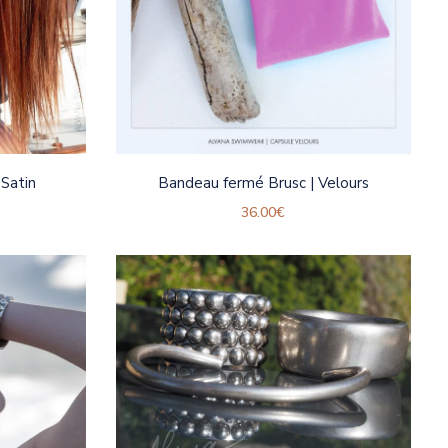
Satin
Bandeau fermé Brusc | Velours
36.00
€