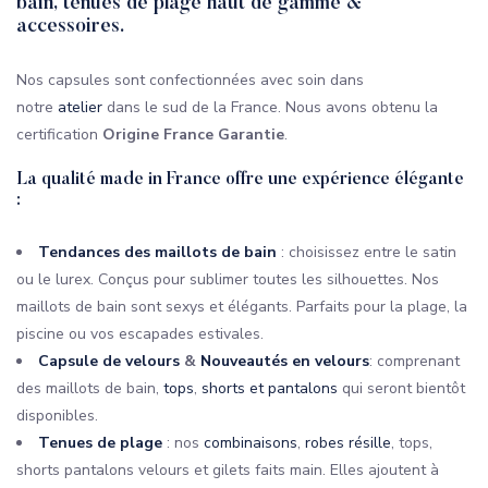
bain
,
tenues de plage
haut de gamme &
accessoires.
Nos capsules sont confectionnées avec soin dans
notre
atelier
dans le sud de la France. Nous avons obtenu la
certification
Origine France Garantie
.
La qualité made in France offre une expérience élégante
:
Tendances des maillots de bain
: choisissez entre le satin
ou le lurex. Conçus pour sublimer toutes les silhouettes. Nos
maillots de bain sont sexys et élégants. Parfaits pour la plage, la
piscine ou vos escapades estivales.
Capsule de velours
&
Nouveautés en velours
: comprenant
des maillots de bain,
tops
,
shorts et pantalons
qui seront bientôt
disponibles.
Tenues de plage
: nos
combinaisons
,
robes résille
, tops,
shorts pantalons velours et gilets faits main. Elles ajoutent à