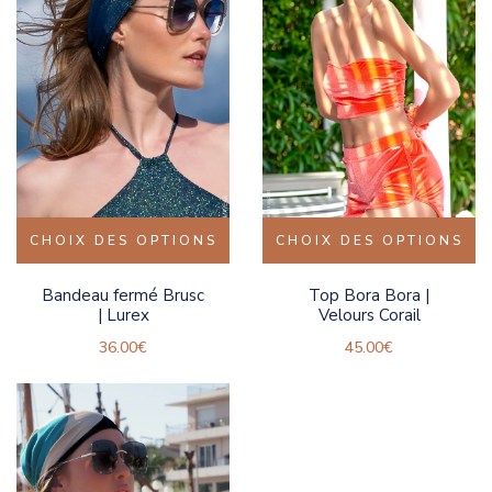
CHOIX DES OPTIONS
CHOIX DES OPTIONS
Bandeau fermé Brusc
Top Bora Bora |
| Lurex
Velours Corail
36.00
€
45.00
€