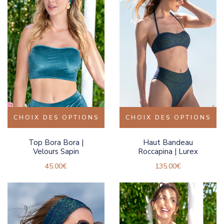
CHOIX DES OPTIONS
CHOIX DES OPTIONS
Top Bora Bora |
Haut Bandeau
Velours Sapin
Roccapina | Lurex
45.00
€
135.00
€