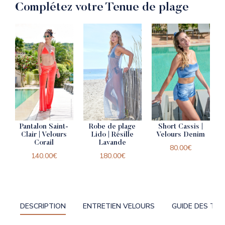
Complétez votre Tenue de plage
Pantalon Saint-
Robe de plage
Short Cassis |
Clair | Velours
Lido | Résille
Velours Denim
Corail
Lavande
80.00
€
140.00
€
180.00
€
DESCRIPTION
ENTRETIEN VELOURS
GUIDE DES TAI