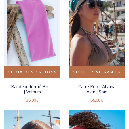
CHOIX DES OPTIONS
AJOUTER AU PANIER
Bandeau fermé Brusc
Carré Pop’s Alvana
| Velours
Azur | Soie
36.00
€
65.00
€