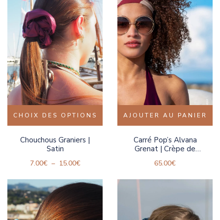
CHOIX DES OPTIONS
AJOUTER AU PANIER
Chouchous Graniers |
Carré Pop’s Alvana
Satin
Grenat | Crèpe de
Soie
7.00
€
–
15.00
€
65.00
€