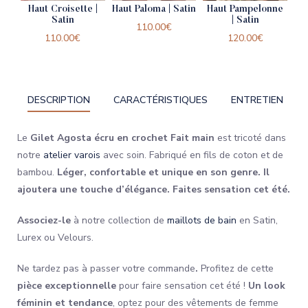
Haut Croisette |
Haut Paloma | Satin
Haut Pampelonne
Satin
| Satin
110.00
€
110.00
€
120.00
€
DESCRIPTION
CARACTÉRISTIQUES
ENTRETIEN
Le
Gilet Agosta écru en crochet Fait main
est tricoté dans
notre
atelier varois
avec soin. Fabriqué en fils de coton et de
bambou.
Léger, confortable et unique en son genre.
Il
ajoutera une touche d’élégance.
Faites sensation cet été.
Associez-le
à notre collection de
maillots de bain
en Satin,
Lurex ou Velours.
Ne tardez pas à passer votre commande
.
Profitez de cette
pièce exceptionnelle
pour faire sensation cet été !
Un look
féminin et tendance
, optez pour des vêtements de femme