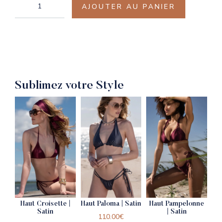
AJOUTER AU PANIER
Sublimez votre Style
Haut Croisette |
Haut Paloma | Satin
Haut Pampelonne
Satin
| Satin
110.00
€