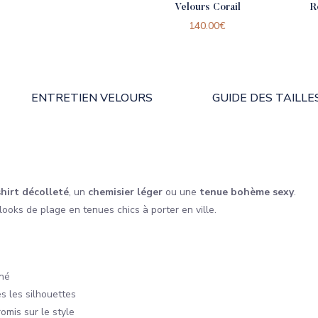
Velours Corail
R
140.00
€
ENTRETIEN VELOURS
GUIDE DES TAILLE
shirt décolleté
, un
chemisier léger
ou une
tenue bohème sexy
.
ooks de plage en tenues chics à porter en ville.
iné
es les silhouettes
omis sur le style