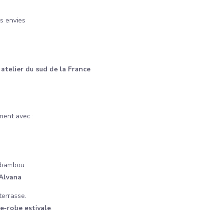
os envies
e
atelier du sud de la France
ment avec :
t bambou
Alvana
terrasse.
e-robe estivale
.