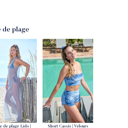
 de plage
e de plage Lido |
Short Cassis | Velours