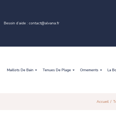
Besoin d’aide : contact@alvana.fr
Maillots De Bain
Tenues De Plage
Ornements
La B
Accueil
T