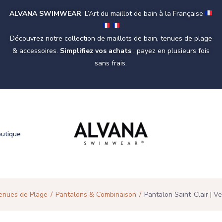
ALVANA SWIMWEAR
, L’Art du maillot de bain à la Française
Découvrez notre collection de maillots de bain, tenues de plage
& accessoires.
Simplifiez vos achats
: payez en plusieurs fois
sans frais.
outique
enues de Plage
Pantalons & Combinaison
Pantalon Saint-Clair | V