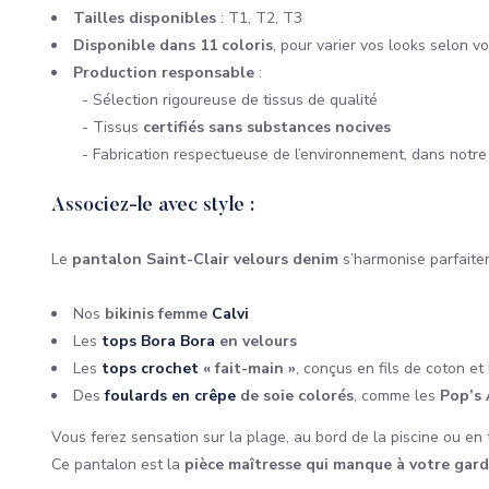
Tailles disponibles
: T1, T2, T3
Disponible dans 11 coloris
, pour varier vos looks selon v
Production responsable
:
- Sélection rigoureuse de tissus de qualité
- Tissus
certifiés sans substances nocives
- Fabrication respectueuse de l’environnement, dans notr
Associez-le avec style :
Le
pantalon Saint-Clair velours denim
s’harmonise parfaite
Nos
bikinis femme
Calvi
Les
tops Bora Bora
en velours
Les
tops crochet
« fait-main »
, conçus en fils de coton e
Des
foulards en crêpe
de soie colorés
, comme les
Pop’s 
Vous ferez sensation sur la plage, au bord de la piscine ou en 
Ce pantalon est la
pièce maîtresse qui manque à votre gard