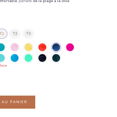
onfortable
, parfaite
de la plage à la ville
.
T1
T2
T3
facer
 AU PANIER