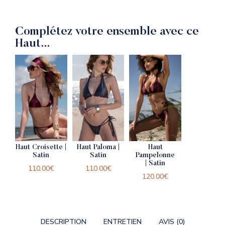
Complétez votre ensemble avec ce
Haut…
Haut Croisette |
Haut Paloma |
Haut
Satin
Satin
Pampelonne
| Satin
110.00
€
110.00
€
120.00
€
DESCRIPTION
ENTRETIEN
AVIS (0)