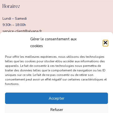
Horaires
Lundi – Samedi
9:30h – 18:00h
service-client@alvana.fr
Dimanche fermé
Gérer le consentement aux
cookies
Pour offrir les meilleures expériences, nous utilisons des technologies
telles que les cookies pour stocker et/ou accéder aux informations des
appareils. Le fait de consentir à ces technologies nous permettra de
traiter des données telles que le comportement de navigation ou les ID
uniques sur ce site. Le fait de ne pas consentir ou de retirer son
consentement peut avoir un effet négatif sur certaines caractéristiques et
fonctions.
Accepter
Tous droits réservés copyright © Alvana Swimwear 2023.
Refuser
Mentions Légales
Conditions générales de vente