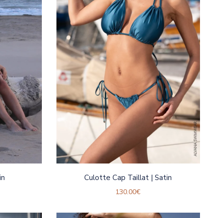
in
Culotte Cap Taillat | Satin
130.00
€