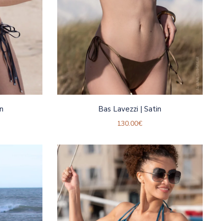
in
Bas Lavezzi | Satin
130.00
€