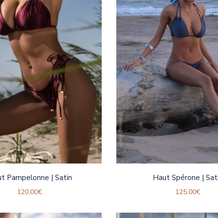
t Pampelonne | Satin
Haut Spérone | Sat
120.00
€
125.00
€