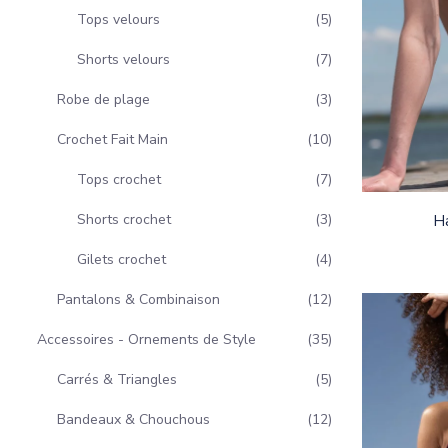
Tops velours
5
Shorts velours
7
Robe de plage
3
Crochet Fait Main
10
Tops crochet
7
Shorts crochet
3
Ha
Gilets crochet
4
Pantalons & Combinaison
12
Accessoires - Ornements de Style
35
Carrés & Triangles
5
Bandeaux & Chouchous
12