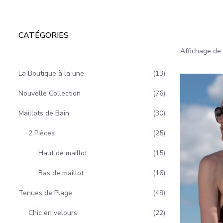
CATÉGORIES
Affichage de 
La Boutique à la une
13
Nouvelle Collection
76
Maillots de Bain
30
2 Pièces
25
Haut de maillot
15
Bas de maillot
16
Tenues de Plage
49
Chic en velours
22