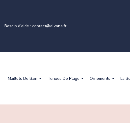
Besoin d’aide : contact@alvana.fr
Maillots De Bain
Tenues De Plage
Ornements
La B