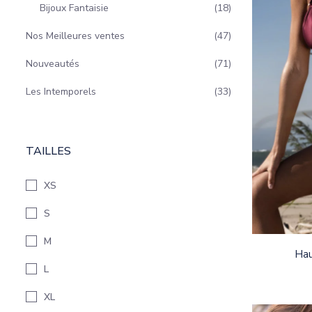
Bijoux Fantaisie
18
Nos Meilleures ventes
47
Nouveautés
71
Les Intemporels
33
TAILLES
XS
S
M
Hau
L
XL