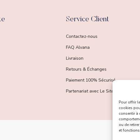
te
Service Client
Contactez-nous
FAQ Alvana
Livraison
Retours & Échanges
Paiement 100% Sécurisé
Partenariat avec Le Site Du Made In 
Pour offrir 
cookies pour
consentir à 
comportement
ou de retire
et fonctions