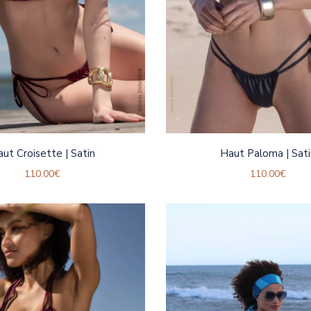
ut Croisette | Satin
Haut Paloma | Sat
110.00
€
110.00
€