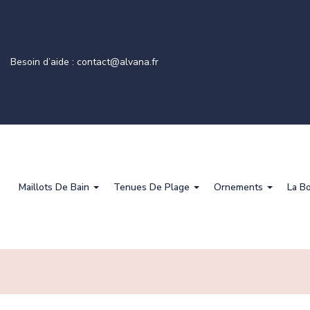
Besoin d’aide : contact@alvana.fr
Maillots De Bain
Tenues De Plage
Ornements
La B