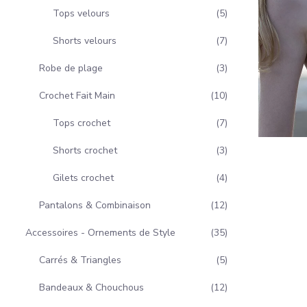
Tops velours
5
Shorts velours
7
Robe de plage
3
Crochet Fait Main
10
Tops crochet
7
Shorts crochet
3
Gilets crochet
4
Pantalons & Combinaison
12
Accessoires - Ornements de Style
35
Carrés & Triangles
5
Bandeaux & Chouchous
12